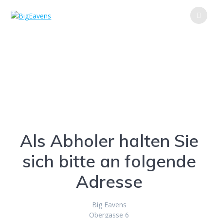
Zum
Inhalt
springen
Bestellwege
Als Abholer halten Sie
sich bitte an folgende
Adresse
B
ig Eavens
Obergasse 6